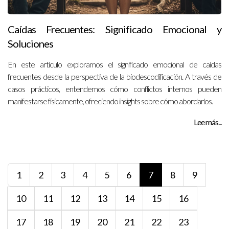
Caídas Frecuentes: Significado Emocional y
Soluciones
En este artículo exploramos el significado emocional de caídas
frecuentes desde la perspectiva de la biodescodificación. A través de
casos prácticos, entendemos cómo conflictos internos pueden
manifestarse físicamente, ofreciendo insights sobre cómo abordarlos.
Lee más...
1
2
3
4
5
6
7
8
9
10
11
12
13
14
15
16
17
18
19
20
21
22
23