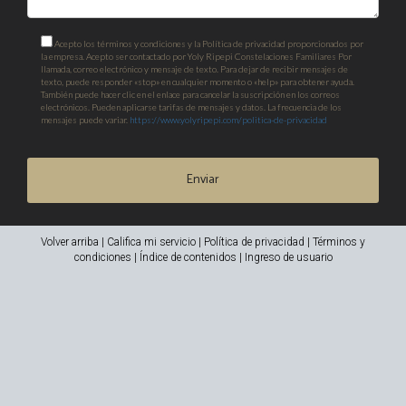
Acepto los términos y condiciones y la Política de privacidad proporcionados por
la empresa. Acepto ser contactado por Yoly Ripepi Constelaciones Familiares Por
llamada, correo electrónico y mensaje de texto. Para dejar de recibir mensajes de
texto, puede responder «stop» en cualquier momento o «help» para obtener ayuda.
También puede hacer clic en el enlace para cancelar la suscripción en los correos
electrónicos. Pueden aplicarse tarifas de mensajes y datos. La frecuencia de los
mensajes puede variar.
https://www.yolyripepi.com/politica-de-privacidad
Enviar
Volver arriba
|
Califica mi servicio
|
Política de privacidad
|
Términos y
condiciones
|
Índice de contenidos
|
Ingreso de usuario