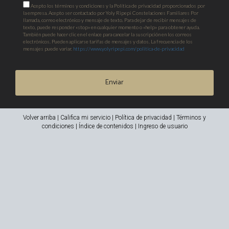
Acepto los términos y condiciones y la Política de privacidad proporcionados por
la empresa. Acepto ser contactado por Yoly Ripepi Constelaciones Familiares Por
llamada, correo electrónico y mensaje de texto. Para dejar de recibir mensajes de
texto, puede responder «stop» en cualquier momento o «help» para obtener ayuda.
También puede hacer clic en el enlace para cancelar la suscripción en los correos
electrónicos. Pueden aplicarse tarifas de mensajes y datos. La frecuencia de los
mensajes puede variar.
https://www.yolyripepi.com/politica-de-privacidad
Enviar
Volver arriba
|
Califica mi servicio
|
Política de privacidad
|
Términos y
condiciones
|
Índice de contenidos
|
Ingreso de usuario