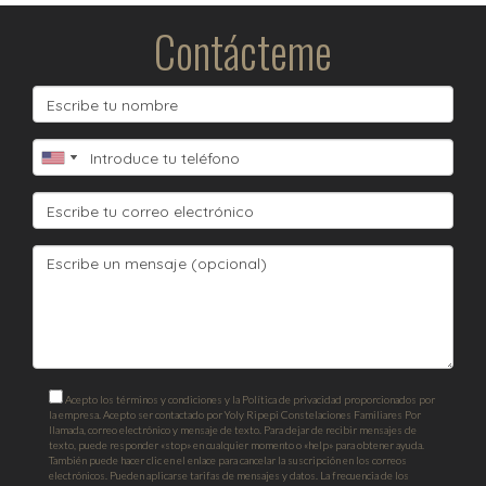
Contácteme
Acepto los términos y condiciones y la Política de privacidad proporcionados por
la empresa. Acepto ser contactado por Yoly Ripepi Constelaciones Familiares Por
llamada, correo electrónico y mensaje de texto. Para dejar de recibir mensajes de
texto, puede responder «stop» en cualquier momento o «help» para obtener ayuda.
También puede hacer clic en el enlace para cancelar la suscripción en los correos
electrónicos. Pueden aplicarse tarifas de mensajes y datos. La frecuencia de los