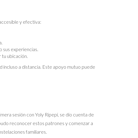
ccesible y efectiva:
a.
 sus experiencias.
 tu ubicación.
d incluso a distancia. Este apoyo mutuo puede
imera sesión con Yoly Ripepi, se dio cuenta de
o, pudo reconocer estos patrones y comenzar a
stelaciones familiares.