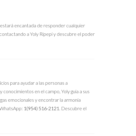
la estará encantada de responder cualquier
contactando a Yoly Ripepi y descubre el poder
cios para ayudar a las personas a
y conocimientos en el campo, Yoly guía a sus
rgas emocionales y encontrar la armonía
su WhatsApp:
1(954) 516-2121
. Descubre el