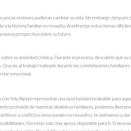
unas pocas sesiones pudieran cambiar su vida. Sin embargo, después 
 la historia familiar no resuelta. Al enfrentar estos temas difíciles
na nueva perspectiva sobre su futuro.
s sobre su ansiedad crónica. Durante el proceso, descubrió que s
Gracias al trabajo realizado durante las constelaciones familiares e
estar emocional.
a con Yoly Ripepi representan una oportunidad invaluable para aque
iento profundo de nuestras dinámicas familiares, podemos liberarnos
petitivos o conflictos emocionales no resueltos, te animamos a dar 
posibilidades. No estás solo; hay apoyo disponible para ti. Si des