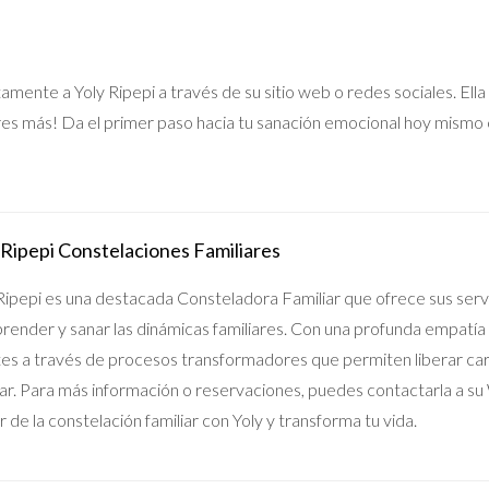
amente a Yoly Ripepi a través de su sitio web o redes sociales. El
es más! Da el primer paso hacia tu sanación emocional hoy mismo 
 Ripepi Constelaciones Familiares
Ripepi es una destacada Consteladora Familiar que ofrece sus servi
ender y sanar las dinámicas familiares. Con una profunda empatía 
tes a través de procesos transformadores que permiten liberar ca
iar. Para más información o reservaciones, puedes contactarla a 
 de la constelación familiar con Yoly y transforma tu vida.