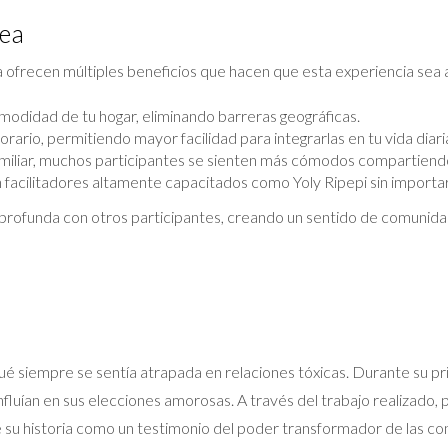
nea
a ofrecen múltiples beneficios que hacen que esta experiencia sea a
modidad de tu hogar, eliminando barreras geográficas.
rario, permitiendo mayor facilidad para integrarlas en tu vida diari
amiliar, muchos participantes se sienten más cómodos compartiendo
acilitadores altamente capacitados como Yoly Ripepi sin importar
 profunda con otros participantes, creando un sentido de comunida
ué siempre se sentía atrapada en relaciones tóxicas. Durante su pr
nfluían en sus elecciones amorosas. A través del trabajo realizad
 su historia como un testimonio del poder transformador de las con