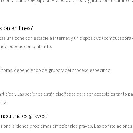
ontactar a Yoly Ripepi! Ella está aquí para guiarte en tu camino h
sión en línea?
sitas una conexión estable a Internet y un dispositivo (computador
onde puedas concentrarte.
 horas, dependiendo del grupo y del proceso específico.
rticipar. Las sesiones están diseñadas para ser accesibles tanto p
onal.
emocionales graves?
ional si tienes problemas emocionales graves. Las constelacione