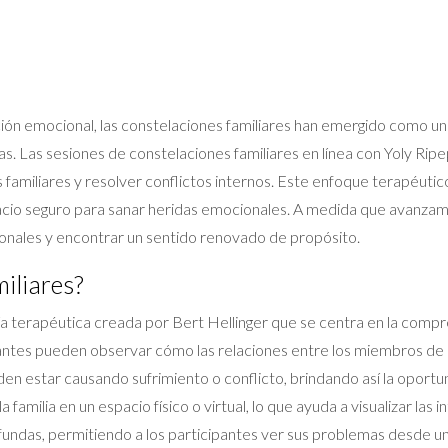
ación emocional, las constelaciones familiares han emergido como 
s. Las sesiones de constelaciones familiares en línea con Yoly Ripe
amiliares y resolver conflictos internos. Este enfoque terapéutico
acio seguro para sanar heridas emocionales. A medida que avanzam
onales y encontrar un sentido renovado de propósito.
iliares?
a terapéutica creada por Bert Hellinger que se centra en la compren
antes pueden observar cómo las relaciones entre los miembros de la 
en estar causando sufrimiento o conflicto, brindando así la oportun
amilia en un espacio físico o virtual, lo que ayuda a visualizar las
fundas, permitiendo a los participantes ver sus problemas desde u