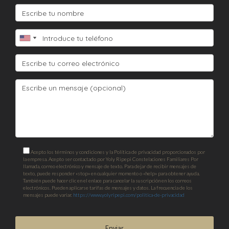
Acepto los términos y condiciones y la Política de privacidad proporcionados por
la empresa. Acepto ser contactado por Yoly Ripepi Constelaciones Familiares Por
llamada, correo electrónico y mensaje de texto. Para dejar de recibir mensajes de
texto, puede responder «stop» en cualquier momento o «help» para obtener ayuda.
También puede hacer clic en el enlace para cancelar la suscripción en los correos
electrónicos. Pueden aplicarse tarifas de mensajes y datos. La frecuencia de los
mensajes puede variar.
https://www.yolyripepi.com/politica-de-privacidad
Enviar