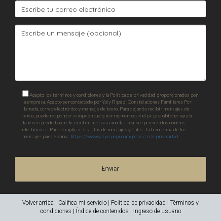
Acepto los términos y condiciones y la Política de privacidad proporcionados por
la empresa. Acepto ser contactado por Yoly Ripepi Constelaciones Familiares Por
llamada, correo electrónico y mensaje de texto. Para dejar de recibir mensajes de
texto, puede responder «stop» en cualquier momento o «help» para obtener ayuda.
También puede hacer clic en el enlace para cancelar la suscripción en los correos
electrónicos. Pueden aplicarse tarifas de mensajes y datos. La frecuencia de los
mensajes puede variar.
https://www.yolyripepi.com/politica-de-privacidad
Enviar
Volver arriba
|
Califica mi servicio
|
Política de privacidad
|
Términos y
condiciones
|
Índice de contenidos
|
Ingreso de usuario