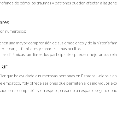
rofunda de cómo los traumas y patrones pueden afectar a las genera
iares
 son numerosos:
enen una mayor comprensión de sus emociones y de la historia famil
erar cargas familiares y sanar traumas ocultos.
las dinámicas familiares, los participantes pueden mejorar sus rela
iar
liar que ha ayudado a numerosas personas en Estados Unidos a abo
e empático, Yoly ofrece sesiones que permiten a los individuos exp
do en la compasión y el respeto, creando un espacio seguro donde 