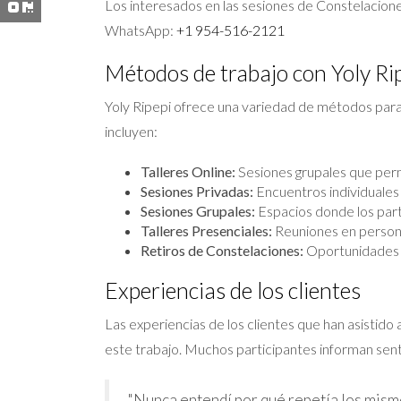
Los interesados en las sesiones de Constelacione
WhatsApp:
+1 954-516-2121
Métodos de trabajo con Yoly Ri
Yoly Ripepi ofrece una variedad de métodos para
incluyen:
Talleres Online:
Sesiones grupales que permi
Sesiones Privadas:
Encuentros individuales 
Sesiones Grupales:
Espacios donde los part
Talleres Presenciales:
Reuniones en persona
Retiros de Constelaciones:
Oportunidades in
Experiencias de los clientes
Las experiencias de los clientes que han asistido
este trabajo. Muchos participantes informan sen
"Nunca entendí por qué repetía los mismo