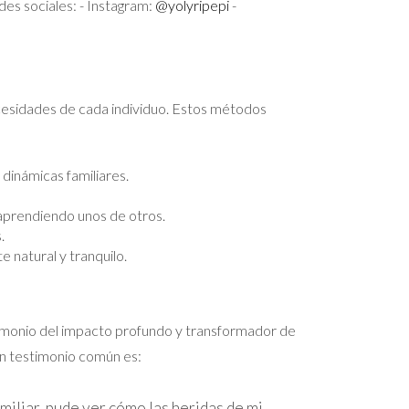
des sociales: - Instagram:
@yolyripepi
-
ecesidades de cada individuo. Estos métodos
dinámicas familiares.
aprendiendo unos de otros.
.
 natural y tranquilo.
estimonio del impacto profundo y transformador de
Un testimonio común es:
miliar, pude ver cómo las heridas de mi