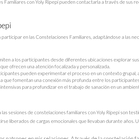
s Familiares con Yoly Ripepi pueden contactarla a través de sus re
pepi
 participar en las Constelaciones Familiares, adaptándose a las n
ten a los participantes desde diferentes ubicaciones explorar sus 
que ofrecen una atención focalizada y personalizada.
icipantes pueden experimentar el proceso en un contexto grupal, 
 que fomentan una conexión más profunda entre los participantes
tensivas para profundizar en el trabajo de sanación en un ambiente
 a las sesiones de constelaciones familiares con Yoly Ripepi son t
tirse liberados de cargas emocionales que llevaban durante años. 
s patrones en mis relaciones. A través de la constelación fa