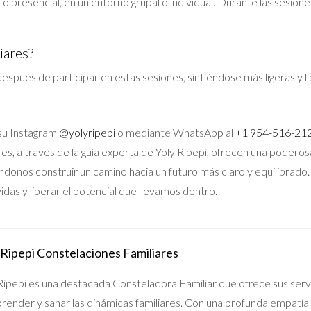
o presencial, en un entorno grupal o individual. Durante las sesion
iares?
spués de participar en estas sesiones, sintiéndose más ligeras y 
 su Instagram
@yolyripepi
o mediante WhatsApp al
+1 954-516-21
es, a través de la guía experta de Yoly Ripepi, ofrecen una poderos
ndonos construir un camino hacia un futuro más claro y equilibrado. 
idas y liberar el potencial que llevamos dentro.
 Ripepi Constelaciones Familiares
Ripepi es una destacada Consteladora Familiar que ofrece sus servi
ender y sanar las dinámicas familiares. Con una profunda empatía 