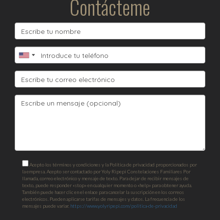
Contácteme
Acepto los términos y condiciones y la Política de privacidad proporcionados por
la empresa. Acepto ser contactado por Yoly Ripepi Constelaciones Familiares Por
llamada, correo electrónico y mensaje de texto. Para dejar de recibir mensajes de
texto, puede responder «stop» en cualquier momento o «help» para obtener ayuda.
También puede hacer clic en el enlace para cancelar la suscripción en los correos
electrónicos. Pueden aplicarse tarifas de mensajes y datos. La frecuencia de los
mensajes puede variar.
https://www.yolyripepi.com/politica-de-privacidad